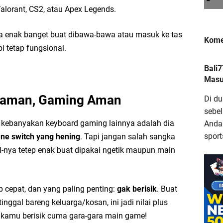
Valorant, CS2, atau Apex Legends.
uga enak banget buat dibawa-bawa atau masuk ke tas
Kome
 tetap fungsional.
Ba
Bali
Am
Masuk
T
 Nyaman, Gaming Aman
Di du
sebe
i kebanyakan keyboard gaming lainnya adalah dia
Anda.
sport
e switch yang hening
. Tapi jangan salah sangka
l-nya tetep enak buat dipakai ngetik maupun main
Bu
d
 cepat, dan yang paling penting:
gak berisik
. Buat
P
nggal bareng keluarga/kosan, ini jadi nilai plus
 kamu berisik cuma gara-gara main game!