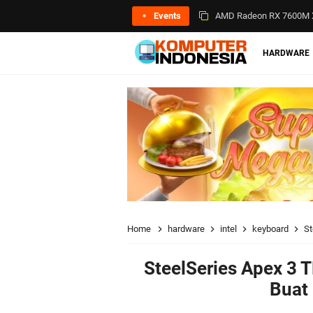
Events
Sambut Indocomtech 202
AMD Radeon RX 7600M X
HARDWARE
Home
hardware
intel
keyboard
St
SteelSeries Apex 3 
Buat