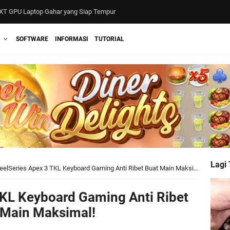
4 di Jakarta dengan Pameran Gadget Seminar dan Kompetisi Seru
T GPU Laptop Gahar yang Siap Tempur
SOFTWARE
INFORMASI
TUTORIAL
Lagi
eelSeries Apex 3 TKL Keyboard Gaming Anti Ribet Buat Main Maksimal!
TKL Keyboard Gaming Anti Ribet
 Main Maksimal!