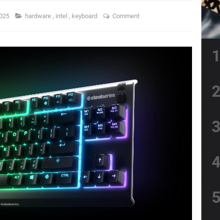
2025
hardware
,
intel
,
keyboard
Comment