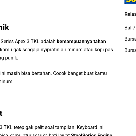
Relas
JA
nik
Bali
T
Burs
T
eelSeries Apex 3 TKL adalah
kemampuannya tahan
u kamu gak sengaja nyipratin air minum atau kopi pas
Burs
g panik.
 ini masih bisa bertahan. Cocok banget buat kamu
minum.
Ch
Me
Ch
t
 TKL tetep gak pelit soal tampilan. Keyboard ini
 bisa kamu atur sesuka hati lewat
SteelSeries Engine
.