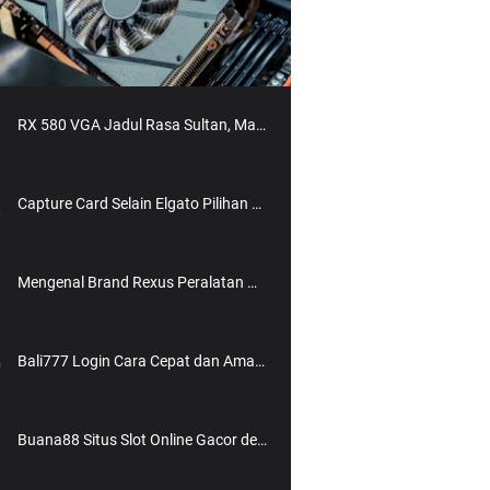
RX 580 VGA Jadul Rasa Sultan, Masih Worth It Buat 2025?
Capture Card Selain Elgato Pilihan Buat Rekam & Streaming Tanpa Ribet
Mengenal Brand Rexus Peralatan Gaming Berkualitas dengan Harga Bersahabat
Bali777 Login Cara Cepat dan Aman Masuk ke Situs Slot Online Terpercaya
Buana88 Situs Slot Online Gacor dengan Bonus Terbesar dan Paling Menguntungkan