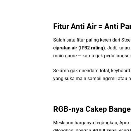
Fitur Anti Air = Anti Pa
Salah satu fitur paling keren dari St
cipratan air (IP32 rating)
. Jadi, kala
main game — kamu gak perlu langsun
Selama gak direndam total, keyboard
yang suka main sambil ngemil atau 
RGB-nya Cakep Bange
Meskipun harganya terjangkau, Apex 3
dilengkapi dengan
RGB 8 zona
, yang