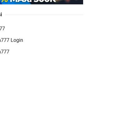
i
GO77 Situs Slot Online
777
erpercaya dengan Layanan
a777 Login
erlengkap
a777
eat Jackpot – Cara Baru
nang Slot Online dengan
eat Jackpot Tersakti