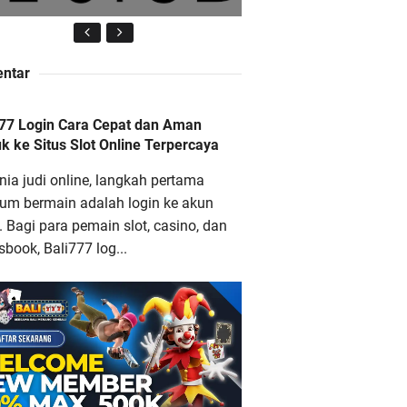
ntar
li777 Login Cara Cepat dan
777 Login Cara Cepat dan Aman
an Masuk ke Situs Slot Online
 ke Situs Slot Online Terpercaya
erpercaya
nia judi online, langkah pertama
lum bermain adalah login ke akun
 Bagi para pemain slot, casino, dan
sbook, Bali777 log...
ana88 Situs Slot Online Gacor
engan Bonus Terbesar dan
aling Menguntungkan