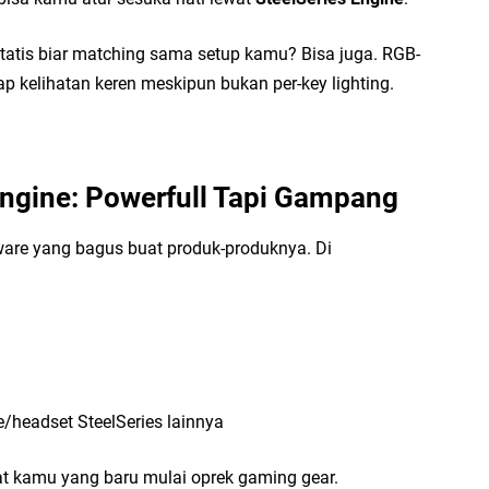
Ca
tatis biar matching sama setup kamu? Bisa juga. RGB-
Pi
ap kelihatan keren meskipun bukan per-key lighting.
Ta
Engine: Powerfull Tapi Gampang
tware yang bagus buat produk-produknya. Di
Ti
Ba
Pe
/headset SteelSeries lainnya
uat kamu yang baru mulai oprek gaming gear.