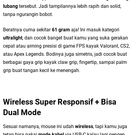
lubang
tersebut. Jadi tampilannya lebih rapih dan solid,
tanpa ngurangin bobot.
Beratnya cuma sekitar
61 gram
aja! Ini masuk kategori
ultralight
, dan cocok banget buat kamu yang suka gerakan
cepat atau aiming presisi di game FPS kayak Valorant, CS2,
atau Apex Legends. Bodinya juga simetris, jadi cocok buat
berbagai gaya grip kayak claw grip, fingertip, sampai palm
grip buat tangan kecil ke menengah.
Wireless Super Responsif + Bisa
Dual Mode
Sesuai namanya, mouse ini udah
wireless
, tapi kamu juga
tetap bisa pakai
mode kabel
via USB-C kalau lagi pengen