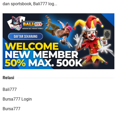
dan sportsbook, Bali777 log...
Buana88 Situs Slot Online Gacor dengan Bonus
Terbesar dan Paling Menguntungkan
Relasi
JAGO77 Situs Slot Online Terpercaya dengan
Bali777
Layanan Terlengkap
Bursa777 Login
Bursa777