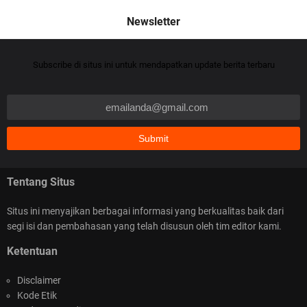
Cheat Jackpot – Cara Baru Menang Slot Online
Subscribe di situs ini untuk mendapatkan update berita terbaru
dengan Cheat Jackpot Tersakti
Tentang Situs
Capture Card Selain Elgato Pilihan Buat Rekam &
Streaming Tanpa Ribet
Situs ini menyajikan berbagai informasi yang berkualitas baik dari
segi isi dan pembahasan yang telah disusun oleh tim editor kami.
Ketentuan
Disclaimer
Kode Etik