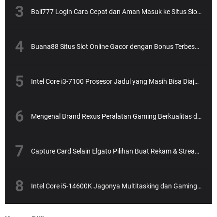
Bali777 Login Cara Cepat dan Aman Masuk ke Situs Slot Online Terpercaya
Buana88 Situs Slot Online Gacor dengan Bonus Terbesar dan Paling Menguntungkan
Intel Core i3-7100 Prosesor Jadul yang Masih Bisa Diajak Ngebut?
Mengenal Brand Rexus Peralatan Gaming Berkualitas dengan Harga Bersahabat
Capture Card Selain Elgato Pilihan Buat Rekam & Streaming Tanpa Ribet
Intel Core i5-14600K Jagonya Multitasking dan Gaming, Tapi Gak Bikin Dompet Bolong!