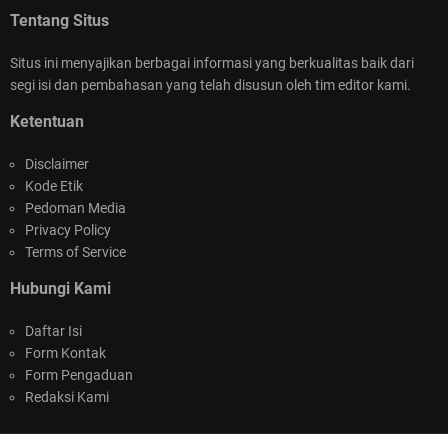
Tentang Situs
Capture Card Selain Elgato Pilihan Buat Rekam &
Streaming Tanpa Ribet
Situs ini menyajikan berbagai informasi yang berkualitas baik dari
segi isi dan pembahasan yang telah disusun oleh tim editor kami.
Ketentuan
Disclaimer
Kode Etik
Pedoman Media
Tips dan Trik Menang Bermain Baccarat di
Privacy Policy
Terms of Service
Bursa777 untuk Pemula dan Profesional
Hubungi Kami
Daftar Isi
Form Kontak
Form Pengaduan
Redaksi Kami
Digital Audio Workstation Dapur Musik Digital