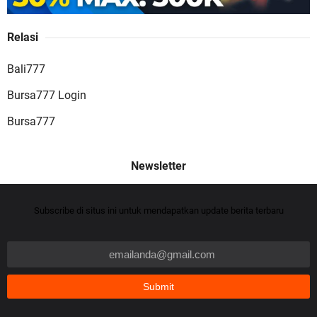
Relasi
JAGO77 Situs Slot Online Terpercaya dengan
Bali777
Layanan Terlengkap
Bursa777 Login
Bursa777
Cheat Jackpot – Cara Baru Menang Slot Online
Subscribe di situs ini untuk mendapatkan update berita terbaru
dengan Cheat Jackpot Tersakti