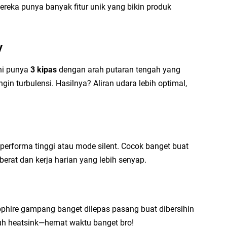
Di
reka punya banyak fitur unik yang bikin produk
Mu
y
ini punya
3 kipas
dengan arah putaran tengah yang
gin turbulensi. Hasilnya? Aliran udara lebih optimal,
de performa tinggi atau mode silent. Cocok banget buat
berat dan kerja harian yang lebih senyap.
apphire gampang banget dilepas pasang buat dibersihin
ruh heatsink—hemat waktu banget bro!