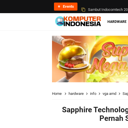
Events
Sambut Indocomtech 202
AMD Radeon RX 7600M X
HARDWARE
Home
hardware
info
vga amd
Sap
Sapphire Technolo
Pernah 