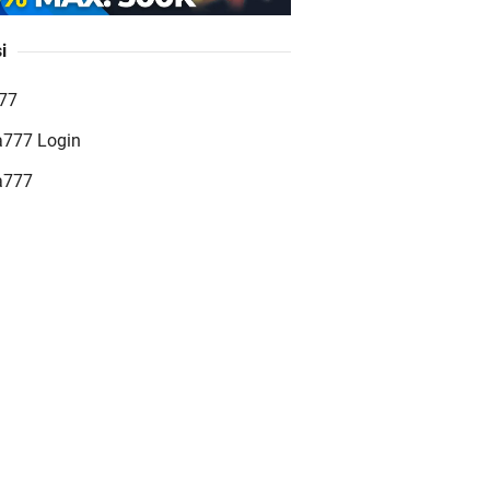
i
GO77 Situs Slot Online
777
erpercaya dengan Layanan
a777 Login
erlengkap
a777
eat Jackpot – Cara Baru
nang Slot Online dengan
eat Jackpot Tersakti