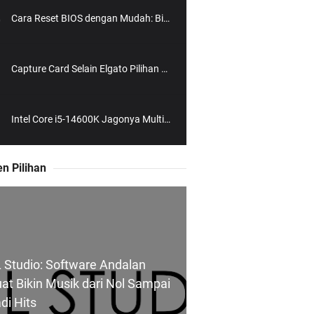
Cara Reset BIOS dengan Mudah: Bikin PC Balik Normal Lagi!
Capture Card Selain Elgato Pilihan Buat Rekam & Streaming Tanpa Ribet
Intel Core i5-14600K Jagonya Multitasking dan Gaming, Tapi Gak Bikin Dompet Bolong!
n Pilihan
 Studio: Software Andalan
at Bikin Musik dari Nol Sampai
di Hits