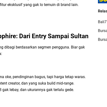
-fitur eksklusif yang gak lo temuin di brand lain.
Relas
JA
Bali
T
Burs
T
phire: Dari Entry Sampai Sultan
Burs
ng dibagi berdasarkan segmen pengguna. Biar gak
a:
Ch
Me
rma oke, pendinginan bagus, tapi harga tetap waras.
Ch
ent creator, dan yang suka build mid-range.
 gak lebay, dan ukurannya gak terlalu gede.