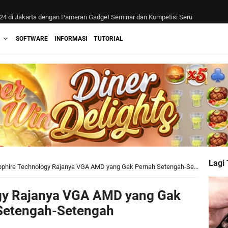
4 di Jakarta dengan Pameran Gadget Seminar dan Kompetisi Seru
T GPU Laptop Gahar yang Siap Tempur
SOFTWARE
INFORMASI
TUTORIAL
Lagi
phire Technology Rajanya VGA AMD yang Gak Pernah Setengah-Setengah
gy Rajanya VGA AMD yang Gak
Setengah-Setengah