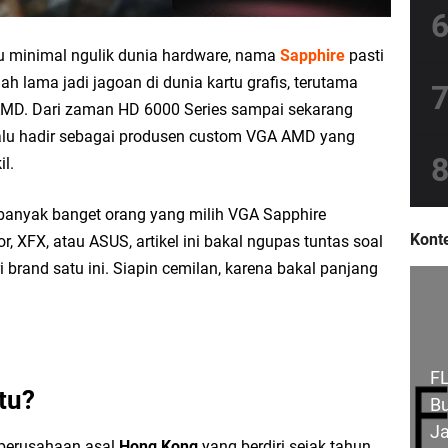
au minimal ngulik dunia hardware, nama
Sapphire
pasti
dah lama jadi jagoan di dunia kartu grafis, terutama
AMD. Dari zaman HD 6000 Series sampai sekarang
lalu hadir sebagai produsen custom VGA AMD yang
il.
banyak banget orang yang milih VGA Sapphire
Konte
, XFX, atau ASUS, artikel ini bakal ngupas tuntas soal
ri brand satu ini. Siapin cemilan, karena bakal panjang
FL
Itu?
Bu
Ja
 perusahaan asal
Hong Kong
yang berdiri sejak tahun