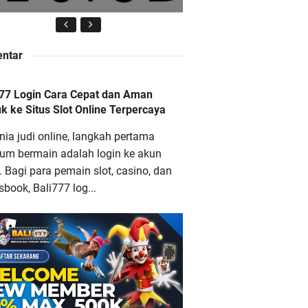
ntar
li777 Login Cara Cepat dan
777 Login Cara Cepat dan Aman
an Masuk ke Situs Slot Online
 ke Situs Slot Online Terpercaya
erpercaya
nia judi online, langkah pertama
lum bermain adalah login ke akun
 Bagi para pemain slot, casino, dan
sbook, Bali777 log...
ana88 Situs Slot Online Gacor
engan Bonus Terbesar dan
aling Menguntungkan