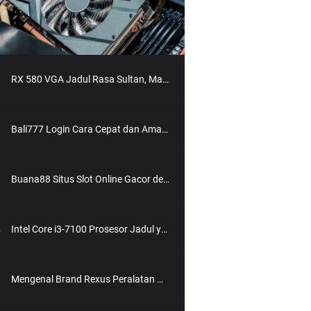
RX 580 VGA Jadul Rasa Sultan, Masih Worth It Buat 2025?
Bali777 Login Cara Cepat dan Aman Masuk ke Situs Slot Online Terpercaya
Buana88 Situs Slot Online Gacor dengan Bonus Terbesar dan Paling Menguntungkan
Intel Core i3-7100 Prosesor Jadul yang Masih Bisa Diajak Ngebut?
Mengenal Brand Rexus Peralatan Gaming Berkualitas dengan Harga Bersahabat