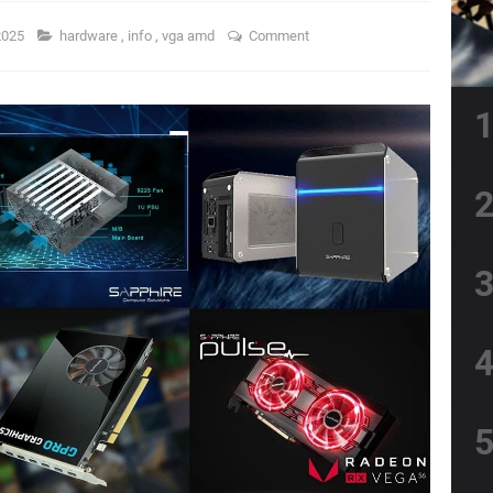
2025
hardware
,
info
,
vga amd
Comment