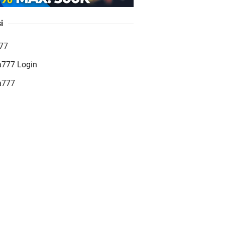
i
GO77 Situs Slot Online
777
erpercaya dengan Layanan
a777 Login
erlengkap
a777
eat Jackpot – Cara Baru
nang Slot Online dengan
eat Jackpot Tersakti