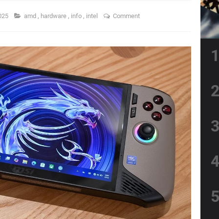
025
amd
,
hardware
,
info
,
intel
Comment