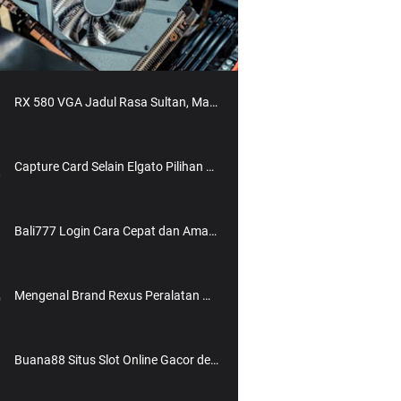
RX 580 VGA Jadul Rasa Sultan, Masih Worth It Buat 2025?
Capture Card Selain Elgato Pilihan Buat Rekam & Streaming Tanpa Ribet
Bali777 Login Cara Cepat dan Aman Masuk ke Situs Slot Online Terpercaya
Mengenal Brand Rexus Peralatan Gaming Berkualitas dengan Harga Bersahabat
Buana88 Situs Slot Online Gacor dengan Bonus Terbesar dan Paling Menguntungkan