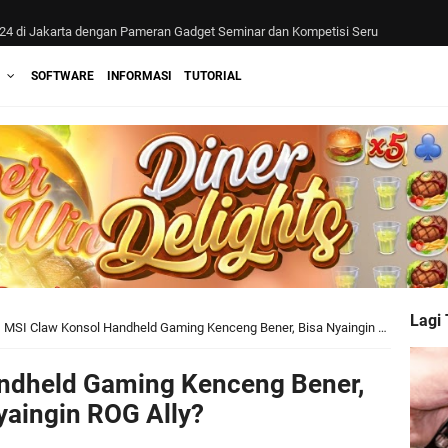
4 di Jakarta dengan Pameran Gadget Seminar dan Kompetisi Seru
T GPU Laptop Gahar yang Siap Tempur
SOFTWARE
INFORMASI
TUTORIAL
Lagi
MSI Claw Konsol Handheld Gaming Kenceng Bener, Bisa Nyaingin ROG Ally?
ndheld Gaming Kenceng Bener,
yaingin ROG Ally?