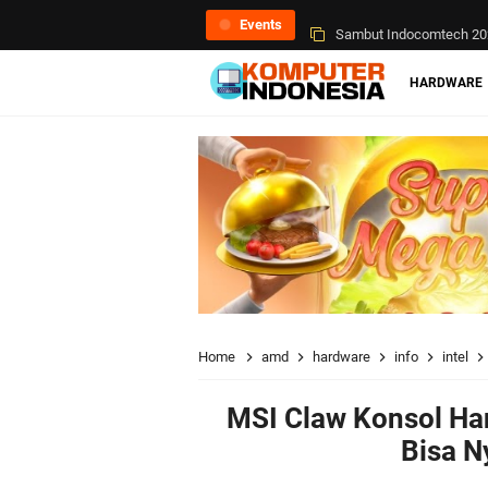
Events
Sambut Indocomtech 202
AMD Radeon RX 7600M X
HARDWARE
Home
amd
hardware
info
intel
MSI Claw Konsol Ha
Bisa N