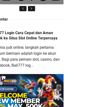
ntar
li777 Login Cara Cepat dan
777 Login Cara Cepat dan Aman
an Masuk ke Situs Slot Online
 ke Situs Slot Online Terpercaya
erpercaya
nia judi online, langkah pertama
lum bermain adalah login ke akun
 Bagi para pemain slot, casino, dan
sbook, Bali777 log...
ana88 Situs Slot Online Gacor
engan Bonus Terbesar dan
aling Menguntungkan