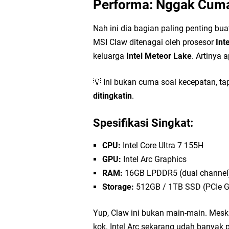
Performa: Nggak Cuma
Nah ini dia bagian paling penting bu
MSI Claw ditenagai oleh prosesor
Int
keluarga
Intel Meteor Lake
. Artinya 
💡 Ini bukan cuma soal kecepatan, ta
ditingkatin
.
Spesifikasi Singkat:
CPU:
Intel Core Ultra 7 155H
GPU:
Intel Arc Graphics
RAM:
16GB LPDDR5 (dual channel
Storage:
512GB / 1TB SSD (PCIe 
Yup, Claw ini bukan main-main. Mesk
kok. Intel Arc sekarang udah banyak p