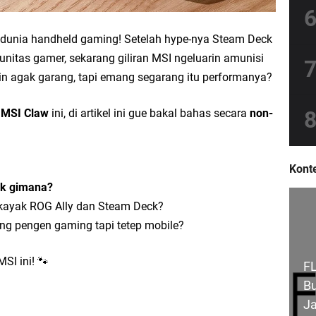
 dunia handheld gaming! Setelah hype-nya Steam Deck
nitas gamer, sekarang giliran MSI ngeluarin amunisi
 agak garang, tapi emang segarang itu performanya?
i
MSI Claw
ini, di artikel ini gue bakal bahas secara
non-
Konte
ak gimana?
 kayak ROG Ally dan Steam Deck?
ang pengen gaming tapi tetep mobile?
MSI ini! 🐾
FL
Bu
Ja