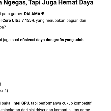
 Ngegas, Tapi Juga Hemat Daya
Ca
at para gamer:
DALAMAN!
Pi
el Core Ultra 7 155H
, yang merupakan bagian dari
Ta
apa?
pi juga soal
efisiensi daya dan grafis yang udah
Ti
Ba
Pe
)
Gen4)
i pakai
Intel GPU
, tapi performanya cukup kompetitif
eningkatan dari sisi driver dan kompatibilitas game.