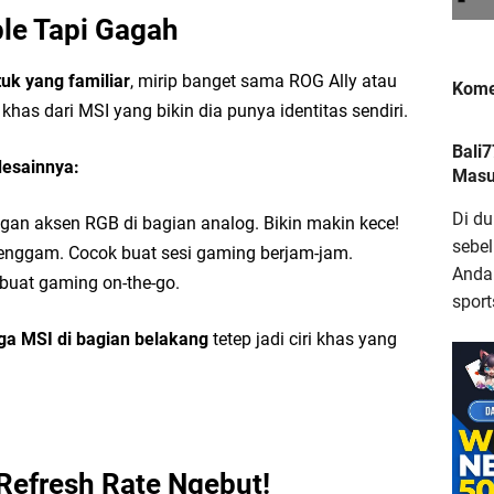
le Tapi Gagah
uk yang familiar
, mirip banget sama ROG Ally atau
Kome
has dari MSI yang bikin dia punya identitas sendiri.
Ba
Bali
desainnya:
Am
Masuk
T
Di du
an aksen RGB di bagian analog. Bikin makin kece!
sebe
enggam. Cocok buat sesi gaming berjam-jam.
Anda.
 buat gaming on-the-go.
sport
ga MSI di bagian belakang
tetep jadi ciri khas yang
Bu
d
P
 Refresh Rate Ngebut!