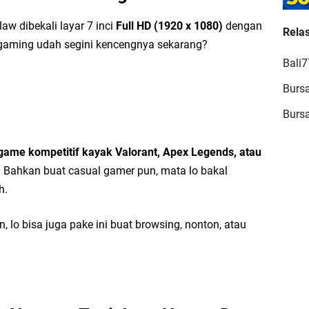
aw dibekali layar 7 inci
Full HD (1920 x 1080)
dengan
Relas
 gaming udah segini kencengnya sekarang?
JA
Bali
T
Burs
T
Burs
game kompetitif kayak Valorant, Apex Legends, atau
. Bahkan buat casual gamer pun, mata lo bakal
h.
Ch
Me
, lo bisa juga pake ini buat browsing, nonton, atau
Ch