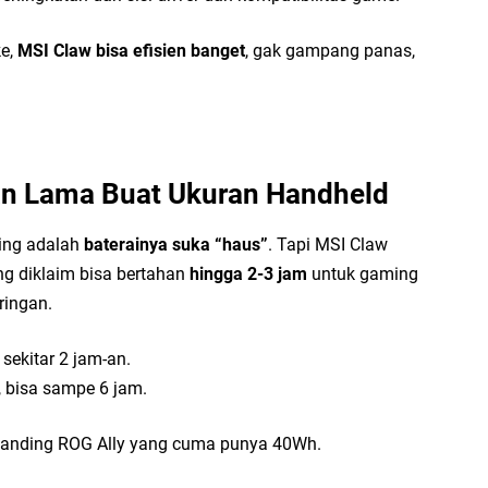
Di
Mu
ke,
MSI Claw bisa efisien banget
, gak gampang panas,
an Lama Buat Ukuran Handheld
ing adalah
baterainya suka “haus”
. Tapi MSI Claw
ng diklaim bisa bertahan
hingga 2-3 jam
untuk gaming
 ringan.
sekitar 2 jam-an.
 bisa sampe 6 jam.
ibanding ROG Ally yang cuma punya 40Wh.