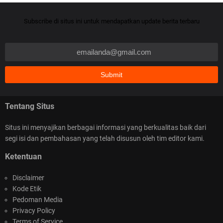
Cheat Jackpot – Cara Baru Menang Slot Online
Subscribe di situs ini untuk mendapatkan update berita terbaru
dengan Cheat Jackpot Tersakti
Tentang Situs
Capture Card Selain Elgato Pilihan Buat Rekam &
Streaming Tanpa Ribet
Situs ini menyajikan berbagai informasi yang berkualitas baik dari
segi isi dan pembahasan yang telah disusun oleh tim editor kami.
Ketentuan
Disclaimer
Kode Etik
Pedoman Media
Tips dan Trik Menang Bermain Baccarat di
Privacy Policy
Terms of Service