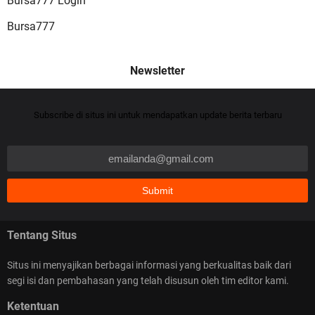
Bursa777 Login
Bursa777
Cheat Jackpot – Cara Baru Menang Slot Online
Subscribe di situs ini untuk mendapatkan update berita terbaru
dengan Cheat Jackpot Tersakti
Tentang Situs
Capture Card Selain Elgato Pilihan Buat Rekam &
Streaming Tanpa Ribet
Situs ini menyajikan berbagai informasi yang berkualitas baik dari
segi isi dan pembahasan yang telah disusun oleh tim editor kami.
Ketentuan