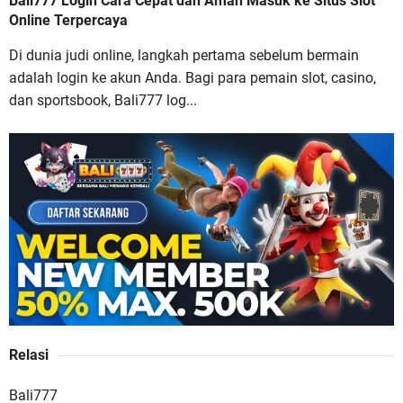
Bali777 Login Cara Cepat dan Aman Masuk ke Situs Slot
Bali777 Login Cara Cepat dan Aman Masuk ke
Online Terpercaya
Situs Slot Online Terpercaya
Di dunia judi online, langkah pertama sebelum bermain
adalah login ke akun Anda. Bagi para pemain slot, casino,
dan sportsbook, Bali777 log...
Buana88 Situs Slot Online Gacor dengan Bonus
Terbesar dan Paling Menguntungkan
Relasi
JAGO77 Situs Slot Online Terpercaya dengan
Bali777
Layanan Terlengkap