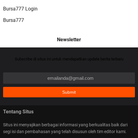
Bursa777 Login
Bursa777
Cheat Jackpot – Cara Baru Menang Slot Online
Subscribe di situs ini untuk mendapatkan update berita terbaru
dengan Cheat Jackpot Tersakti
Tentang Situs
Capture Card Selain Elgato Pilihan Buat Rekam &
Streaming Tanpa Ribet
Situs ini menyajikan berbagai informasi yang berkualitas baik dari
segi isi dan pembahasan yang telah disusun oleh tim editor kami.