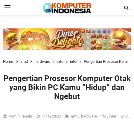
Home
amd
hardware
info
intel
Pengertian Prosesor Komputer Otak yang Bikin PC Kamu “Hidup” dan Ngebut
Pengertian Prosesor Komputer Otak
yang Bikin PC Kamu “Hidup” dan
Ngebut
Admin Penulis
11/12/2024
amd
,
hardware
,
info
,
intel
Comment